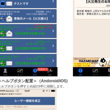
＜ヘルプボタン配置＞（Andoroid/iOS)
ヘルプボタンを押すとめ組のHPに移動します。