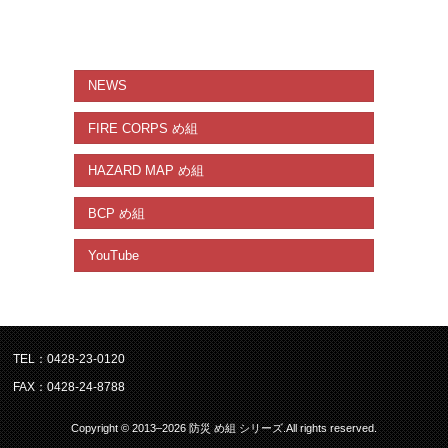
NEWS
FIRE CORPS め組
HAZARD MAP め組
BCP め組
YouTube
TEL：0428-23-0120
FAX：0428-24-8788
Copyright © 2013–2026 防災 め組 シリーズ.All rights reserved.