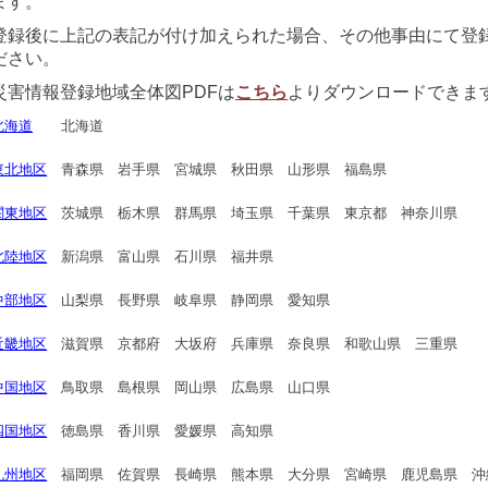
ます。
登録後に上記の表記が付け加えられた場合、その他事由にて登
ださい。
災害情報登録地域全体図PDFは
こちら
よりダウンロードできま
北海道
北海道
東北地区
青森県 岩手県 宮城県 秋田県 山形県 福島県
関東地区
茨城県 栃木県 群馬県 埼玉県 千葉県 東京都 神奈川県
北陸地区
新潟県 富山県 石川県 福井県
中部地区
山梨県 長野県 岐阜県 静岡県 愛知県
近畿地区
滋賀県 京都府 大坂府 兵庫県 奈良県 和歌山県 三重県
中国地区
鳥取県 島根県 岡山県 広島県 山口県
四国地区
徳島県 香川県 愛媛県 高知県
九州地区
福岡県 佐賀県 長崎県 熊本県 大分県 宮崎県 鹿児島県 沖