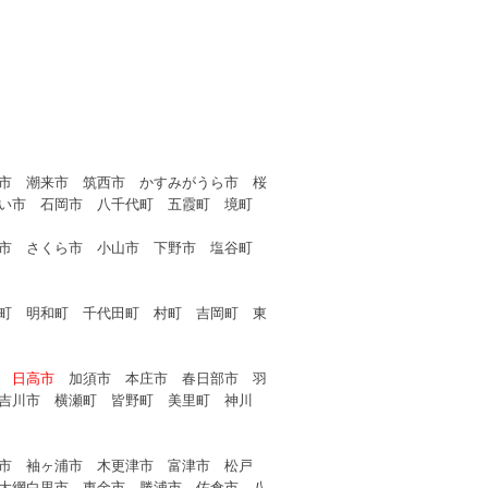
市 潮来市 筑西市 かすみがうら市 桜
い市 石岡市 八千代町 五霞町 境町
山市 さくら市 小山市 下野市 塩谷町
町 明和町 千代田町 村町 吉岡町 東
市
日高市
加須市 本庄市 春日部市 羽
吉川市 横瀬町 皆野町 美里町 神川
市 袖ヶ浦市 木更津市 富津市 松戸