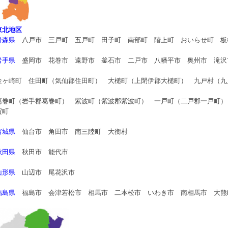
東北地区
青森県
八戸市 三戸町 五戸町 田子町 南部町 階上町 おいらせ町 板
岩手県
盛岡市 花巻市 遠野市 釜石市 二戸市 八幡平市 奥州市 滝沢
金ヶ崎町 住田町（気仙郡住田町） 大槌町（上閉伊郡大槌町） 九戸村（九
葛巻町（岩手郡葛巻町） 紫波町（紫波郡紫波町） 一戸町（二戸郡一戸町）
賀町
宮城県
仙台市 角田市 南三陸町 大衡村
秋田県
秋田市 能代市
山形県
山辺市 尾花沢市
福島県
福島市 会津若松市 相馬市 二本松市 いわき市 南相馬市 大熊