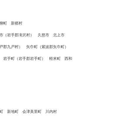
柳町 新郷村
市（岩手郡滝沢村） 久慈市 北上市
戸郡九戸村） 矢巾町（紫波郡矢巾町）
 岩手町（岩手郡岩手町） 軽米町 西和
町 新地町 会津美里町 川内村