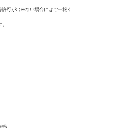
録許可が出来ない場合にはご一報く
す。
縄県