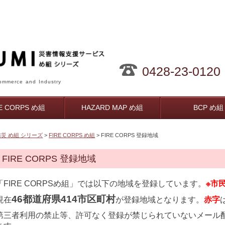
0428-23-0120
mmerce and Industry
RE CORPS め組
HAZARD MAP め組
BCP め組
防災 め組 シリーズ
>
FIRE CORPS め組
> FIRE CORPS 登録地域
FIRE CORPS 登録地域
「FIRE CORPSめ組」では以下の地域を登録しています。
※市
46都道府県414市区町村
現在
が登録地域となります。
赤字
第三者利用の禁止等、許可なく登録が禁じられていないメール