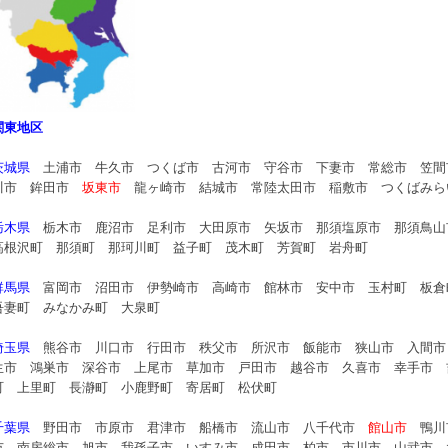
関東地区
茨城県
土浦市 牛久市 つくば市 古河市 守谷市 下妻市 常総市 笠間
川市 鉾田市
坂東市
龍ヶ崎市 結城市 常陸太田市 稲敷市 つくばみら
栃木県
栃木市 鹿沼市 足利市 大田原市 矢坂市 那須塩原市 那須鳥
高根沢町 那須町 那珂川町 益子町 茂木町 芳賀町 岩舟町
群馬県
富岡市 沼田市 伊勢崎市 高崎市 館林市 安中市 玉村町 板倉
吾妻町 みなかみ町 大泉町
埼玉県
熊谷市 川口市 行田市 秩父市 所沢市 飯能市 狭山市 入間
生市 鴻巣市 深谷市 上尾市 草加市 戸田市 越谷市 久喜市 幸手市 
町 上里町 長瀞町 小鹿野町 寄居町 松伏町
千葉県
野田市 市原市 君津市 船橋市 流山市 八千代市
館山市
鴨川