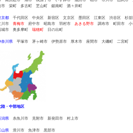
市 南房総市 旭市 我孫子市 いすみ市 成田市 柏市 市川市 山武市 
街市 栄町 多古町 芝山町 鋸南町 酒々井町
東京都
千代田区 中央区 新宿区 文京区 墨田区 江東区 渋谷区 杉
立川市
青梅市
府中市 昭島市 羽村市
あきる野市
調布市 町田市 小
稲城市 奥多摩町
瑞穂町
日の出町
神奈川県
平塚市 茅ヶ崎市 伊勢原市 厚木市 座間市 大磯町 二宮町
北陸・中部地区
新潟県
糸魚川市 見附市 新発田市 村上市
富山県
滑川市 魚津市 黒部市