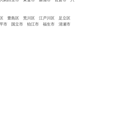
大網白里市 東金市 勝浦市 佐倉市 八
並区 豊島区 荒川区 江戸川区 足立区
平市 国立市 狛江市 福生市 清瀬市