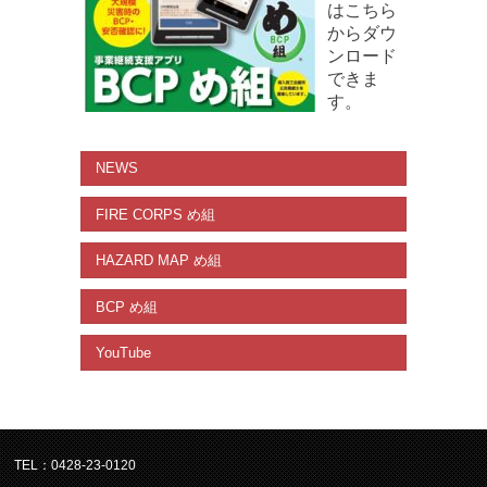
はこちら
からダウ
ンロード
できま
す。
NEWS
FIRE CORPS め組
HAZARD MAP め組
BCP め組
YouTube
TEL：0428-23-0120