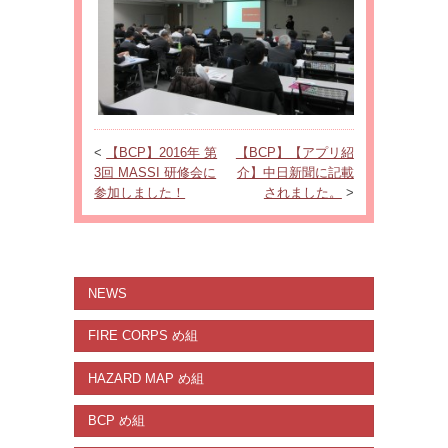
<
【BCP】2016年 第
【BCP】【アプリ紹
3回 MASSI 研修会に
介】中日新聞に記載
参加しました！
されました。
>
NEWS
FIRE CORPS め組
HAZARD MAP め組
BCP め組