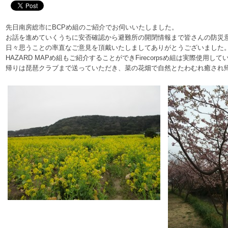
先日南房総市にBCPめ組のご紹介でお伺いいたしました。
お話を進めていくうちに安否確認から避難所の開閉情報まで皆さんの防災
日々思うことの率直なご意見を頂戴いたしましてありがとうございました
HAZARD MAPめ組もご紹介することができFirecorpsめ組は実際使用
帰りは琵琶クラブまで送っていただき、菜の花畑で自然とたわむれ癒され