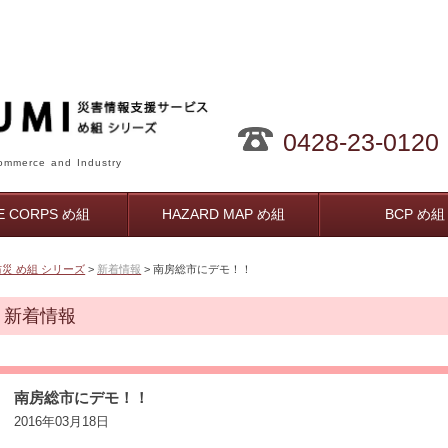
0428-23-0120
mmerce and Industry
RE CORPS め組
HAZARD MAP め組
BCP め組
防災 め組 シリーズ
>
新着情報
> 南房総市にデモ！！
新着情報
南房総市にデモ！！
2016年03月18日