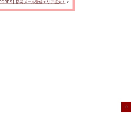
 CORPS】防災メール受信エリア拡大！
>