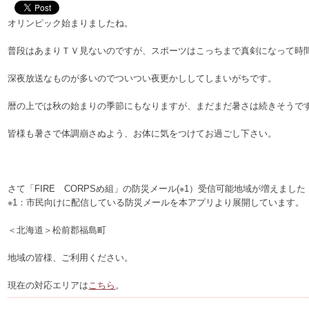
オリンピック始まりましたね。
普段はあまりＴＶ見ないのですが、スポーツはこっちまで真剣になって時
深夜放送なものが多いのでついつい夜更かししてしまいがちです。
暦の上では秋の始まりの季節にもなりますが、まだまだ暑さは続きそうで
皆様も暑さで体調崩さぬよう、お体に気をつけてお過ごし下さい。
さて「FIRE CORPSめ組」の防災メール(※1）受信可能地域が増えました
※1：市民向けに配信している防災メールを本アプリより展開しています。
＜北海道＞松前郡福島町
地域の皆様、ご利用ください。
現在の対応エリアは
こちら
。