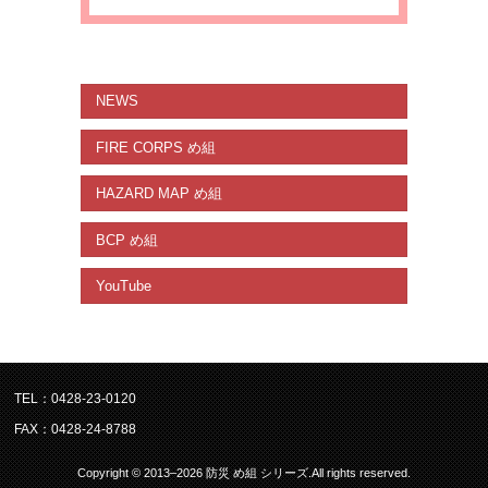
NEWS
FIRE CORPS め組
HAZARD MAP め組
BCP め組
YouTube
TEL：0428-23-0120
FAX：0428-24-8788
Copyright © 2013–2026 防災 め組 シリーズ.All rights reserved.