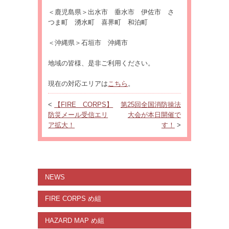
＜鹿児島県＞出水市 垂水市 伊佐市 さ
つま町 湧水町 喜界町 和泊町
＜沖縄県＞石垣市 沖縄市
地域の皆様、是非ご利用ください。
現在の対応エリアは
こちら
。
<
【FIRE CORPS】
第25回全国消防操法
防災メール受信エリ
大会が本日開催で
ア拡大！
す！
>
NEWS
FIRE CORPS め組
HAZARD MAP め組