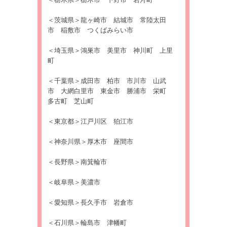
＜栃木県＞栃木市 下野市 岩舟町
＜茨城県＞龍ヶ崎市 結城市 常陸太田
市 稲敷市 つくばみらい市
＜埼玉県＞鴻巣市 美里市 神川町 上里
町
＜千葉県＞成田市 柏市 市川市 山武
市 大網白里市 東金市 勝浦市 栄町
多古町 芝山町
＜東京都＞江戸川区 狛江市
＜神奈川県＞厚木市 座間市
＜長野県＞南箕輪市
＜岐阜県＞美濃市
＜愛知県＞長久手市 岩倉市
＜石川県＞輪島市 津幡町